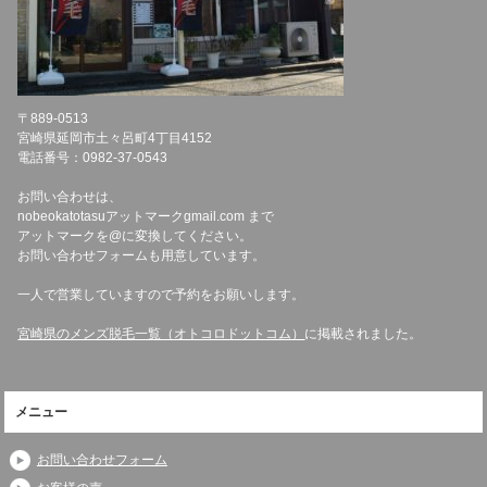
〒889-0513
宮崎県延岡市土々呂町4丁目4152
電話番号：0982-37-0543
お問い合わせは、
nobeokatotasuアットマークgmail.com まで
アットマークを@に変換してください。
お問い合わせフォームも用意しています。
一人で営業していますので予約をお願いします。
宮崎県のメンズ脱毛一覧（オトコロドットコム）
に掲載されました。
メニュー
お問い合わせフォーム